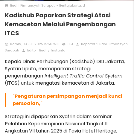
Budhi Firmansyah Surapati - Beritajakarta.id
photo
Kadishub Paparkan Strategi Atasi
Kemacetan Melalui Pengembangan
ITCS
Kamis, 03 Juli 2025 15:56 WIB
1151
Reporter : Budhi Firmansyah
access_time
remove_red_eye
person
Surapati
Editor : Budhy Tristanto
person
Kepala Dinas Perhubungan (Kadishub) DKI Jakarta,
Syafrin Liputo, memaparkan strategi
pengembangan
Intelligent Traffic Control System
(ITCS) untuk mengatasi kemacetan di Jakarta.
"Pengaturan persimpangan menjadi kunci
persoalan,"
Strategi ini dipaparkan Syafrin dalam seminar
Pelatihan Kepemimpinan Nasional Tingkat II
Angkatan VII tahun 2025 di Tavia Hotel Heritage,