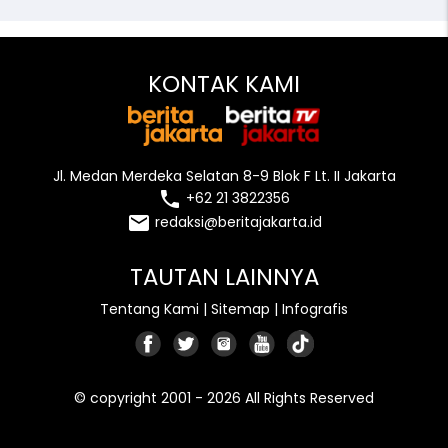
KONTAK KAMI
Jl. Medan Merdeka Selatan 8-9 Blok F Lt. II Jakarta
local_phone
+62 21 3822356
email
redaksi@beritajakarta.id
TAUTAN LAINNYA
Tentang Kami
|
Sitemap
|
Infografis
© copyright 2001 - 2026 All Rights Reserved