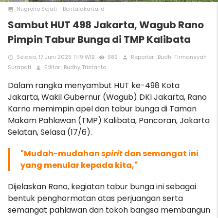
Nugroho Sejati - Beritajakarta.id
photo
Sambut HUT 498 Jakarta, Wagub Rano
Pimpin Tabur Bunga di TMP Kalibata
Selasa, 17 Juni 2025 11:19 WIB
989
Reporter : Budhi Firmansyah
access_time
remove_red_eye
person
Surapati
Editor : Budhy Tristanto
person
Dalam rangka menyambut HUT ke-498 Kota
Jakarta, Wakil Gubernur (Wagub) DKI Jakarta, Rano
Karno memimpin apel dan tabur bunga di Taman
Makam Pahlawan (TMP) Kalibata, Pancoran, Jakarta
Selatan, Selasa (17/6).
"Mudah-mudahan
spirit
dan semangat ini
yang menular kepada kita,"
Dijelaskan Rano, kegiatan tabur bunga ini sebagai
bentuk penghormatan atas perjuangan serta
semangat pahlawan dan tokoh bangsa membangun