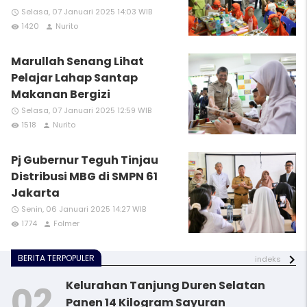
Selasa, 07 Januari 2025 14:03 WIB
access_time
1420
Nurito
remove_red_eye
person
Marullah Senang Lihat
Pelajar Lahap Santap
Makanan Bergizi
Selasa, 07 Januari 2025 12:59 WIB
access_time
1518
Nurito
remove_red_eye
person
Pj Gubernur Teguh Tinjau
Distribusi MBG di SMPN 61
Jakarta
Senin, 06 Januari 2025 14:27 WIB
access_time
1774
Folmer
remove_red_eye
person
BERITA TERPOPULER
indeks
Kelurahan Tanjung Duren Selatan
Panen 14 Kilogram Sayuran