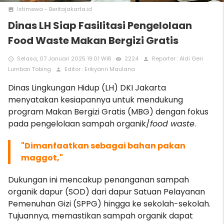
Istimewa - Beritajakarta.id
photo
Dinas LH Siap Fasilitasi Pengelolaan
Food Waste Makan Bergizi Gratis
Selasa, 07 Januari 2025 19:01 WIB
2224
Reporter : Aldi Geri
access_time
remove_red_eye
person
Lumban Tobing
Editor : Erikyanri Maulana
person
Dinas Lingkungan Hidup (LH) DKI Jakarta
menyatakan kesiapannya untuk mendukung
program Makan Bergizi Gratis (MBG) dengan fokus
pada pengelolaan sampah organik/
food waste
.
"D
imanfaatkan sebagai bahan pakan
maggot,"
Dukungan ini mencakup penanganan sampah
organik dapur (SOD) dari dapur Satuan Pelayanan
Pemenuhan Gizi (SPPG) hingga ke sekolah-sekolah.
Tujuannya, memastikan sampah organik dapat