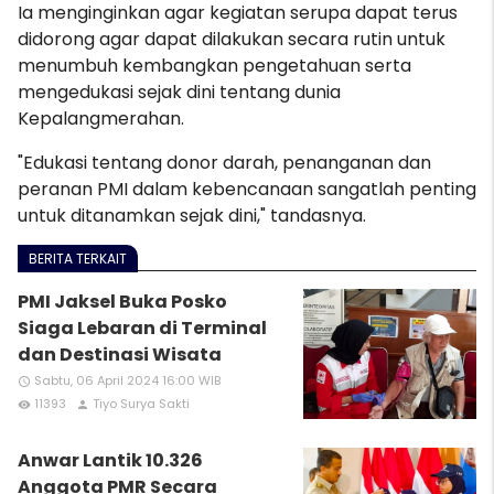
Ia menginginkan agar kegiatan serupa dapat terus
didorong agar dapat dilakukan secara rutin untuk
menumbuh kembangkan pengetahuan serta
mengedukasi sejak dini tentang dunia
Kepalangmerahan.
"Edukasi tentang donor darah, penanganan dan
peranan PMI dalam kebencanaan sangatlah penting
untuk ditanamkan sejak dini," tandasnya.
BERITA TERKAIT
PMI Jaksel Buka Posko
Siaga Lebaran di Terminal
dan Destinasi Wisata
Sabtu, 06 April 2024 16:00 WIB
access_time
11393
Tiyo Surya Sakti
remove_red_eye
person
Anwar Lantik 10.326
Anggota PMR Secara