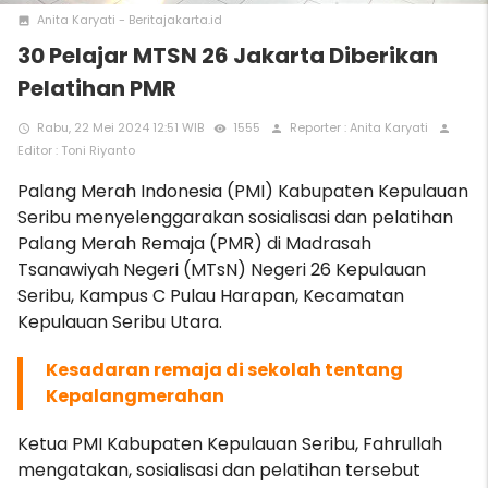
Anita Karyati - Beritajakarta.id
photo
30 Pelajar MTSN 26 Jakarta Diberikan
Pelatihan PMR
Rabu, 22 Mei 2024 12:51 WIB
1555
Reporter : Anita Karyati
access_time
remove_red_eye
person
person
Editor : Toni Riyanto
Palang Merah Indonesia (PMI) Kabupaten Kepulauan
Seribu menyelenggarakan sosialisasi dan pelatihan
Palang Merah Remaja (PMR) di Madrasah
Tsanawiyah Negeri (MTsN) Negeri 26 Kepulauan
Seribu, Kampus C Pulau Harapan, Kecamatan
Kepulauan Seribu Utara.
K
esadaran remaja di sekolah tentang
Kepalangmerahan
Ketua PMI Kabupaten Kepulauan Seribu, Fahrullah
mengatakan, sosialisasi dan pelatihan tersebut