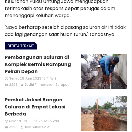
Kelurahan Pulau Untung Jawa mengucapkan
terimakasih atas respons cepat petugas dalam
menanggapi keluhan warga.
"Saya berharap setelah dipasang saluran air ini tidak
ada lagi genangan saat hujan turun," tandasnya
BERITA TERKAIT
Pembangunan Saluran di
Komplek Bermis Rampung
Pekan Depan
Senin, 26 Juni 2023 10:41 WIB
access_time
2203
Budhi Firmansyah Surapati
remove_red_eye
person
Pemkot Jaksel Bangun
Saluran di Empat Lokasi
Berbeda
Selasa, 04 Juli 2023 12:26 WIB
access_time
3298
Tiyo Surya Sakti
remove_red_eye
person