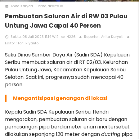
Anita Karyati - Beritajakarta.id
photo
Pembuatan Saluran Air di RW 03 Pulau
Untung Jawa Capai 40 Persen
Sabtu, 08 Juli 2023 11:14 WIB
4226
Reporter : Anita Karyati
access_time
remove_red_eye
person
person
Editor : Toni Riyanto
Suku Dinas Sumber Daya Air (Sudin SDA) Kepulauan
Seribu membuat saluran air di RT 02/03, Kelurahan
Pulau Untung Jawa, Kecamatan Kepulauan Seribu
Selatan. Saat ini, progresnya sudah mencapai 40
persen.
M
engantisipasi genangan di lokasi
Kepala Sudin SDA Kepulauan Seribu, Hendri
mengatakan, pembuatan saluran air baru dengan
pemasangan pipa berdiameter enam inci tersebut
dilakukan sepanjang 120 meter dengan
ducting
pipa