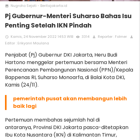
Nugroho Sejati - Beritajakarta.id
photo
Pj Gubernur-Menteri Suharso Bahas Isu
Penting Setelah IKN Pindah
Kamis, 24 November 2022 14:53 WIB
3314
Reporter : Folmer
access_time
remove_red_eye
person
person
Editor : Erikyanri Maulana
Penjabat (Pj) Gubernur DKI Jakarta, Heru Budi
Hartono menggelar pertemuan bersama Menteri
Perencanaan Pembangunan Nasional (PPN)/Kepala
Bappenas RI, Suharso Monoarfa, di Balai Kota DKI,
Kamis (24/11).
pemerintah pusat akan membangun lebih
baik lagi
Pertemuan membahas sejumlah hal di
antaranya, Provinsi DKI Jakarta pasca-ditetapkan
Ibu Kota Nusantara (IKN) di Kalimantan Timur,