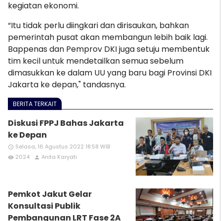
kegiatan ekonomi.
“Itu tidak perlu diingkari dan dirisaukan, bahkan
pemerintah pusat akan membangun lebih baik lagi.
Bappenas dan Pemprov DKI juga setuju membentuk
tim kecil untuk mendetailkan semua sebelum
dimasukkan ke dalam UU yang baru bagi Provinsi DKI
Jakarta ke depan," tandasnya.
BERITA TERKAIT
Diskusi FPPJ Bahas Jakarta
ke Depan
Selasa, 16 Agustus 2022 18:58 WIB
access_time
2024
Anita Karyati
remove_red_eye
person
Pemkot Jakut Gelar
Konsultasi Publik
Pembangunan LRT Fase 2A