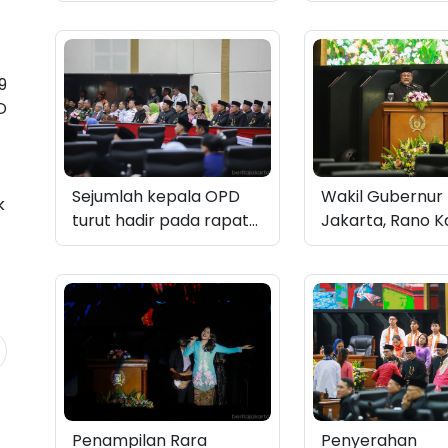
memimpin
mengawali kegi
pelaksanaan rapat
paripurna HUT ke-499
DKI Jakarta
9
D
Sejumlah kepala OPD
Wakil Gubernur 
k
turut hadir pada rapat
Jakarta, Rano K
paripurna HUT ke-499
memberikan s
DKI Jakarta
Penampilan Rara
Penyerahan