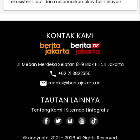
ekosistem laut dan melancarkan aktivitas nelayan
KONTAK KAMI
Jl. Medan Merdeka Selatan 8-9 Blok F Lt. II Jakarta
local_phone
+62 21 3822356
email
redaksi@beritajakarta.id
TAUTAN LAINNYA
Tentang Kami
|
Sitemap
|
Infografis
© copyright 2001 - 2026 All Rights Reserved