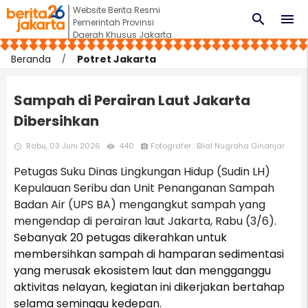
Website Berita Resmi
search
menu
Pemerintah Provinsi
Daerah Khusus Jakarta
Beranda
Potret Jakarta
Sampah di Perairan Laut Jakarta
Dibersihkan
Rabu, 03 Juni 2026
440
Fotografer : Bilal Nugraha Ginanjar
access_time
remove_red_eye
photo_camera
Petugas Suku Dinas Lingkungan Hidup (Sudin LH)
Kepulauan Seribu dan Unit Penanganan Sampah
Badan Air (UPS BA) mengangkut sampah yang
mengendap di perairan laut Jakarta, Rabu (3/6).
Sebanyak 20 petugas dikerahkan untuk
membersihkan sampah di hamparan sedimentasi
yang merusak ekosistem laut dan mengganggu
aktivitas nelayan, kegiatan ini dikerjakan bertahap
selama seminggu kedepan.