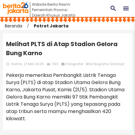
Website Berita Resmi
search
menu
Pemerintah Provinsi
Daerah Khusus Jakarta
Beranda
Potret Jakarta
Melihat PLTS di Atap Stadion Gelora
Bung Karno
Kamis, 21 Mei 2026
592
Fotografer : Bilal Nugraha Ginanjar
access_time
remove_red_eye
photo_camera
Pekerja memeriksa Pembangkit Listrik Tenaga
Surya (PLTS) di atap Stadion Utama Gelora Bung
Karno, Jakarta Pusat, Kamis (21/5). Stadion Utama
Gelora Bung Karno memiliki 97 titik Pembangkit
Listrik Tenaga Surya (PLTS) yang tepasang pada
atap tribun serta mampu menghasilkan 420
kilowatt.