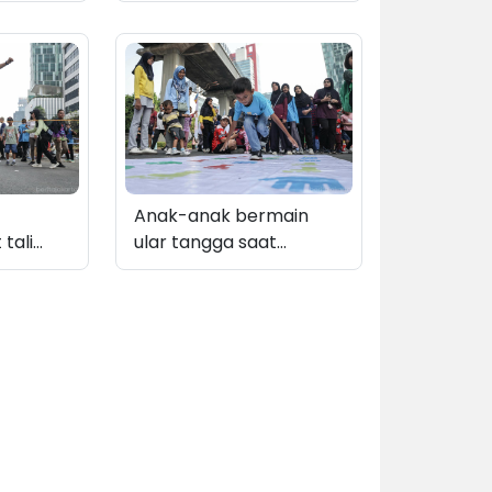
motor
merepresentasikan
 di
wajah Jakarta sebagai
 Said
kota global
ngan
UT ke-
ta
Anak-anak bermain
tali
ular tangga saat
 Rasuna
kegiatan Hari Bebas
Kendaraan Bermotor
(HBKB)