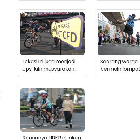
Rasuna Said saat
Kendaraan Ber
gelaran Hari Bebas
(HBKB) perdana
Kendaraan Bermotor
Jalan HR Rasuna
(HBKB)
bertepatan de
pencanangan H
499 Kota Jakar
Lokasi ini juga menjadi
Seorang warga
opsi lain masyarakan
bermain lompat 
untuk menikmati HBKB
dikawasan HBKB
di Jakarta
Said
Rencanya HBKB ini akan