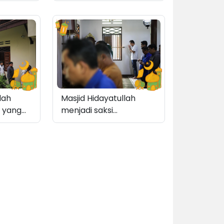
menara yang dibangun
belakangan
lah
Masjid Hidayatullah
h yang
menjadi saksi
ryawan
penyebaran Islam di
asjid
Nusantara