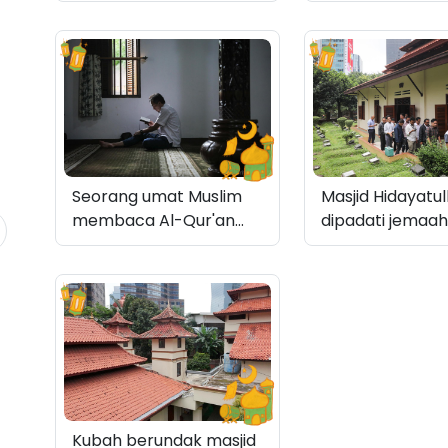
ratusan jemaah
tahun 1747
Masjid Hidayatul
Seorang umat Muslim
dipadati jemaa
membaca Al-Qur'an
kebanyakan ka
sebelum menunaikan
kantor sekitar m
ibadah salat
Kubah berundak masjid