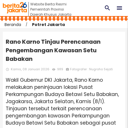
Website Berita Resmi
search
menu
Pemerintah Provinsi
Daerah Khusus Jakarta
Beranda
Potret Jakarta
Rano Karno Tinjau Perencanaan
Pengembangan Kawasan Setu
Babakan
Kamis, 08 Januari 2026
989
Fotografer : Nugroho Sejati
access_time
remove_red_eye
photo_camera
Wakil Gubernur DKI Jakarta, Rano Karno
melakukan peninjauan lokasi Pusat
Perkampungan Budaya Betawi Setu Babakan,
Jagakarsa, Jakarta Selatan, Kamis (8/1).
Tinjauan tersebut terkait perencanaan
pengembangan kawasan Perkampungan
Budaya Betawi Setu Babakan sebagai pusat