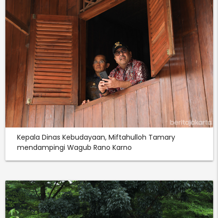
Kepala Dinas Kebudayaan, Miftahulloh Tamary
mendampingi Wagub Rano Karno