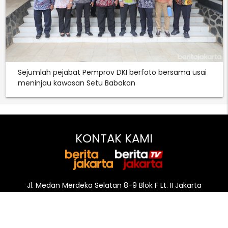
Sejumlah pejabat Pemprov DKI berfoto bersama usai
meninjau kawasan Setu Babakan
KONTAK KAMI
Jl. Medan Merdeka Selatan 8-9 Blok F Lt. II Jakarta
local_phone
+62 21 3822356
email
redaksi@beritajakarta.id