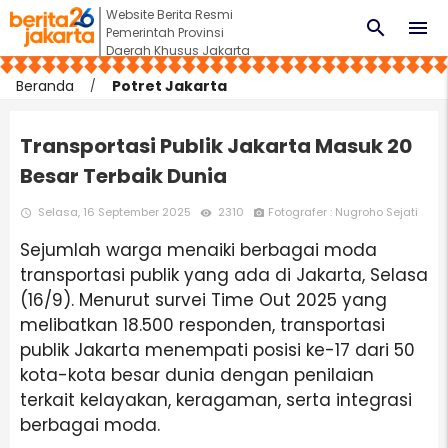
Website Berita Resmi
search
menu
Pemerintah Provinsi
Daerah Khusus Jakarta
Beranda
Potret Jakarta
Transportasi Publik Jakarta Masuk 20
Besar Terbaik Dunia
Selasa, 16 September 2025
2310
Fotografer : Nugroho Sejati
access_time
remove_red_eye
photo_camera
Sejumlah warga menaiki berbagai moda
transportasi publik yang ada di Jakarta, Selasa
(16/9). Menurut survei Time Out 2025 yang
melibatkan 18.500 responden, transportasi
publik Jakarta menempati posisi ke-17 dari 50
kota-kota besar dunia dengan penilaian
terkait kelayakan, keragaman, serta integrasi
berbagai moda.