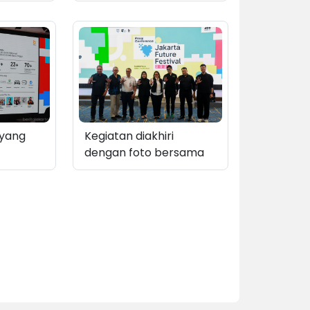
Daerah
Reynold menjelaskan
Jakarta,
rangkaian acara JFF
ania
2026
tan
 JFF
 yang
Kegiatan diakhiri
dengan foto bersama
n JFF