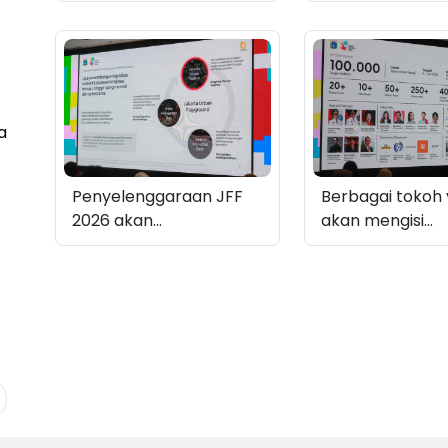
Kepala Bappeda dan
Pembangunan 
Wakil Kepala Bappeda
(Bappeda) DKI 
dan sejumlah tokoh
Atika Nur Rahm
komunitas di Jakarta
membuka kegia
Konferensi Pers
2026
a
Penyelenggaraan JFF
Berbagai tokoh
2026 akan
akan mengisi
menghadirkan ruang
penyelenggaraa
temu antarmasyarakat
2026
dengan pemangku
kebijakan dalam
memetakan arah
pembangunan kota
Jakarta