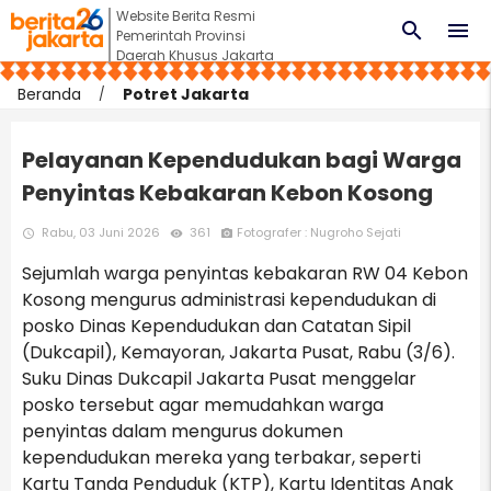
Website Berita Resmi
search
menu
Pemerintah Provinsi
Daerah Khusus Jakarta
Beranda
Potret Jakarta
Pelayanan Kependudukan bagi Warga
Penyintas Kebakaran Kebon Kosong
Rabu, 03 Juni 2026
361
Fotografer : Nugroho Sejati
access_time
remove_red_eye
photo_camera
Sejumlah warga penyintas kebakaran RW 04 Kebon
Kosong mengurus administrasi kependudukan di
posko Dinas Kependudukan dan Catatan Sipil
(Dukcapil), Kemayoran, Jakarta Pusat, Rabu (3/6).
Suku Dinas Dukcapil Jakarta Pusat menggelar
posko tersebut agar memudahkan warga
penyintas dalam mengurus dokumen
kependudukan mereka yang terbakar, seperti
Kartu Tanda Penduduk (KTP), Kartu Identitas Anak